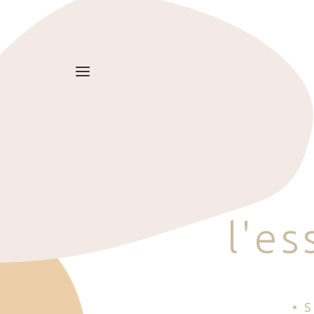
l
'
e
s
• 