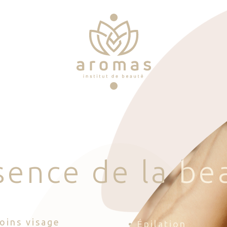
s
e
n
c
e
d
e
l
a
b
e
Soins visage
• Épilation