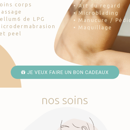
Soins corps
• Art du regard
Massage
• Microblading
Cellum6 de LPG
• Manucure / Pédi
Microdermabrasion
• Maquillage
Jet peel
JE VEUX FAIRE UN BON CADEAUX
nos
soins