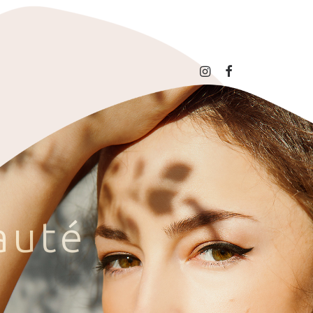
a
u
t
é