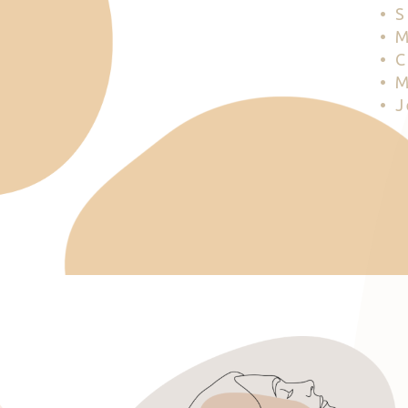
• 
• 
• 
• 
• 