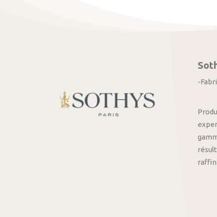
Sot
-Fabr
Produ
exper
gamme
résult
raffi