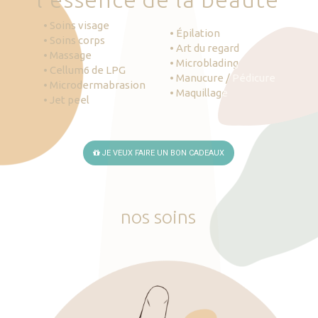
• Soins visage
• Épilation
• Soins corps
• Art du regard
• Massage
• Microblading
• Cellum6 de LPG
• Manucure / Pédicure
• Microdermabrasion
• Maquillage
• Jet peel
JE VEUX FAIRE UN BON CADEAUX
nos
soins