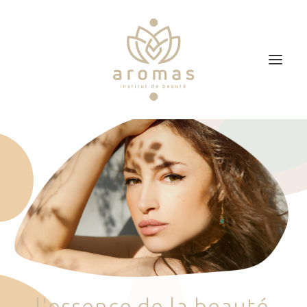
Accueil
Soins
Je veux faire un bon cadeau
Plan d’accès
Prendre RDV
l
'
e
s
s
e
n
c
e
d
e
l
a
b
e
a
u
t
é