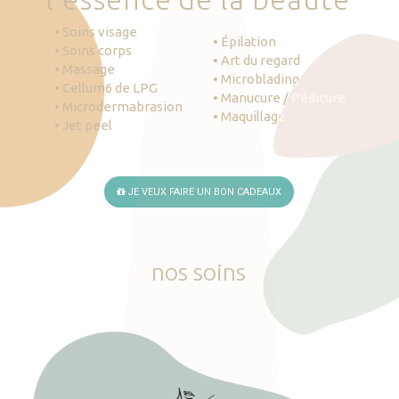
• Soins visage
• Épilation
• Soins corps
• Art du regard
• Massage
• Microblading
• Cellum6 de LPG
• Manucure / Pédicure
• Microdermabrasion
• Maquillage
• Jet peel
JE VEUX FAIRE UN BON CADEAUX
nos
soins