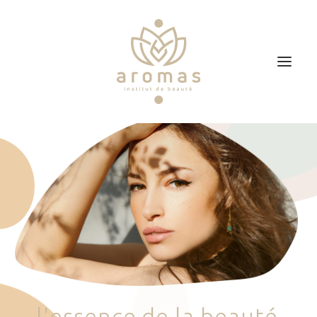
Accueil
Soins
Je veux faire un bon cadeau
Plan d’accès
Prendre RDV
l
'
e
s
s
e
n
c
e
d
e
l
a
b
e
a
u
t
é