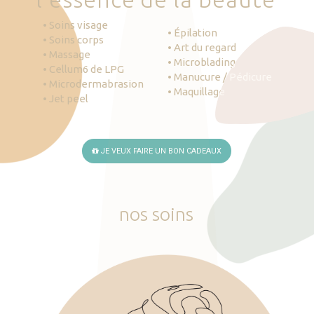
• Soins visage
• Épilation
• Soins corps
• Art du regard
• Massage
• Microblading
• Cellum6 de LPG
• Manucure / Pédicure
• Microdermabrasion
• Maquillage
• Jet peel
JE VEUX FAIRE UN BON CADEAUX
nos
soins