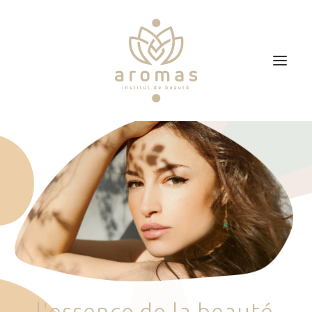
Accueil
Soins
Je veux faire un bon cadeau
Plan d’accès
Prendre RDV
l
'
e
s
s
e
n
c
e
d
e
l
a
b
e
a
u
t
é