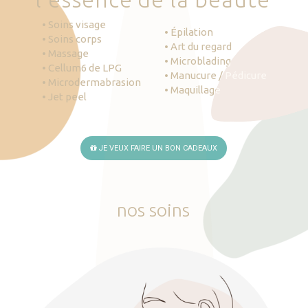
• Soins visage
• Épilation
• Soins corps
• Art du regard
• Massage
• Microblading
• Cellum6 de LPG
• Manucure / Pédicure
• Microdermabrasion
• Maquillage
• Jet peel
JE VEUX FAIRE UN BON CADEAUX
nos
soins