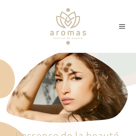
Accueil
Soins
Je veux faire un bon cadeau
Plan d’accès
Prendre RDV
l
'
e
s
s
e
n
c
e
d
e
l
a
b
e
a
u
t
é