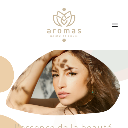
Accueil
Soins
Je veux faire un bon cadeau
Plan d’accès
Prendre RDV
l
'
e
s
s
e
n
c
e
d
e
l
a
b
e
a
u
t
é