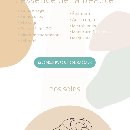
• Soins visage
• Épilation
• Soins corps
• Art du regard
• Massage
• Microblading
• Cellum6 de LPG
• Manucure / Pédicure
• Microdermabrasion
• Maquillage
• Jet peel
JE VEUX FAIRE UN BON CADEAUX
nos
soins