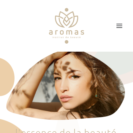
Accueil
Soins
Je veux faire un bon cadeau
Plan d’accès
Prendre RDV
l
'
e
s
s
e
n
c
e
d
e
l
a
b
e
a
u
t
é