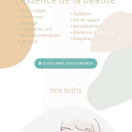
• Soins visage
• Épilation
• Soins corps
• Art du regard
• Massage
• Microblading
• Cellum6 de LPG
• Manucure / Pédicure
• Microdermabrasion
• Maquillage
• Jet peel
JE VEUX FAIRE UN BON CADEAUX
nos
soins