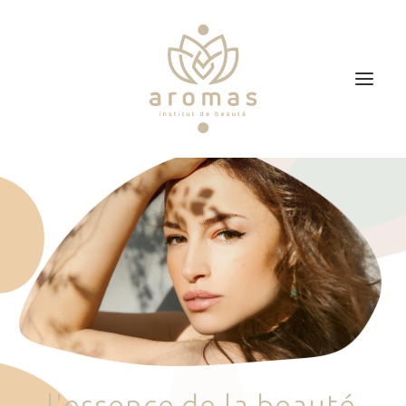
Accueil
Soins
Je veux faire un bon cadeau
Plan d’accès
Prendre RDV
l
'
e
s
s
e
n
c
e
d
e
l
a
b
e
a
u
t
é