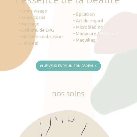
• Soins visage
• Épilation
• Soins corps
• Art du regard
• Massage
• Microblading
• Cellum6 de LPG
• Manucure / Pédicure
• Microdermabrasion
• Maquillage
• Jet peel
JE VEUX FAIRE UN BON CADEAUX
nos
soins