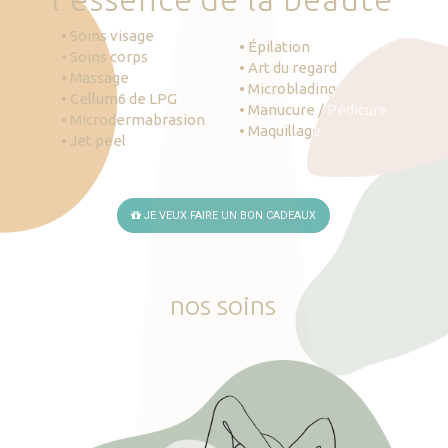
• Soins visage
• Épilation
• Soins corps
• Art du regard
• Massage
• Microblading
• Cellum6 de LPG
• Manucure / Pédicure
• Microdermabrasion
• Maquillage
• Jet peel
JE VEUX FAIRE UN BON CADEAUX
nos
soins