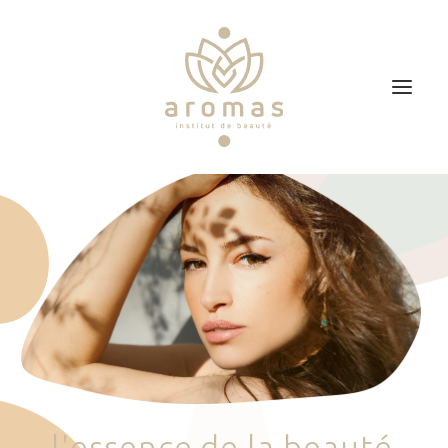
Accueil
Soins
Je veux faire un bon cadeau
Plan d’accès
Prendre RDV
l
'
e
s
s
e
n
c
e
d
e
l
a
b
e
a
u
t
é