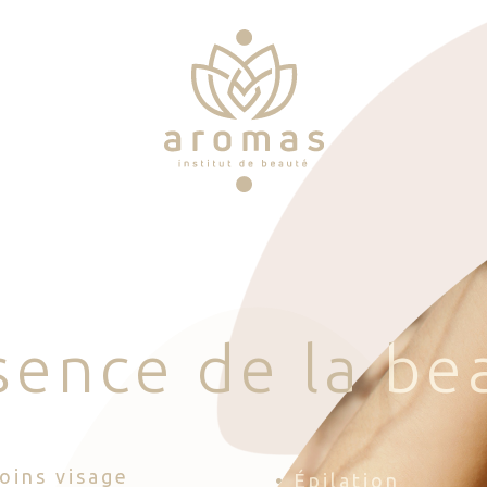
s
e
n
c
e
d
e
l
a
b
e
Soins visage
• Épilation