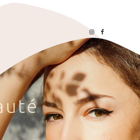
a
u
t
é