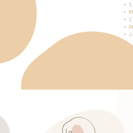
• 
• 
• 
• 
• 