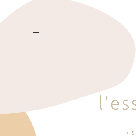
l
'
e
s
• 