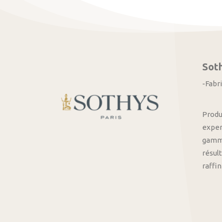
Sot
-Fabr
Produ
exper
gamme
résult
raffi