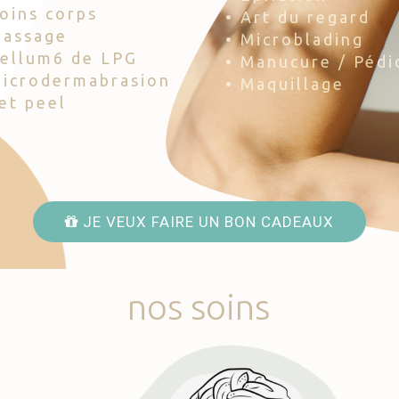
Soins corps
• Art du regard
Massage
• Microblading
Cellum6 de LPG
• Manucure / Pédi
Microdermabrasion
• Maquillage
Jet peel
JE VEUX FAIRE UN BON CADEAUX
nos
soins