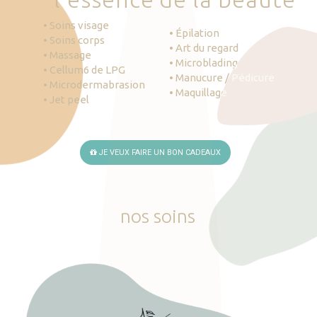
• Soins visage
• Épilation
• Soins corps
• Art du regard
• Massage
• Microblading
• Cellum6 de LPG
• Manucure / Pédicure
• Microdermabrasion
• Maquillage
• Jet peel
JE VEUX FAIRE UN BON CADEAUX
nos
soins