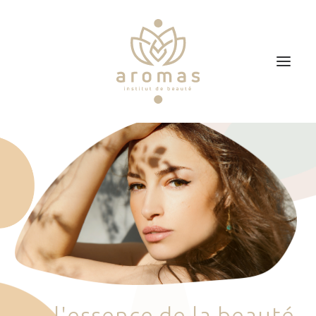
Accueil
Soins
Je veux faire un bon cadeau
Plan d’accès
Prendre RDV
l
'
e
s
s
e
n
c
e
d
e
l
a
b
e
a
u
t
é