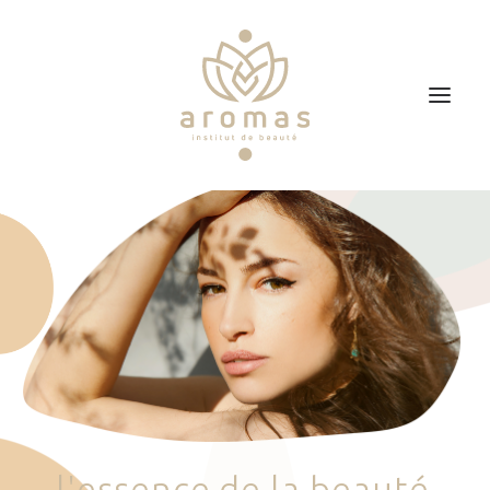
Accueil
Soins
Je veux faire un bon cadeau
Plan d’accès
Prendre RDV
l
'
e
s
s
e
n
c
e
d
e
l
a
b
e
a
u
t
é