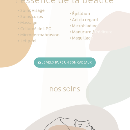
• Soins visage
• Épilation
• Soins corps
• Art du regard
• Massage
• Microblading
• Cellum6 de LPG
• Manucure / Pédicure
• Microdermabrasion
• Maquillage
• Jet peel
JE VEUX FAIRE UN BON CADEAUX
nos
soins