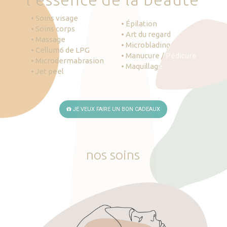
• Soins visage
• Épilation
• Soins corps
• Art du regard
• Massage
• Microblading
• Cellum6 de LPG
• Manucure / Pédicure
• Microdermabrasion
• Maquillage
• Jet peel
JE VEUX FAIRE UN BON CADEAUX
nos
soins