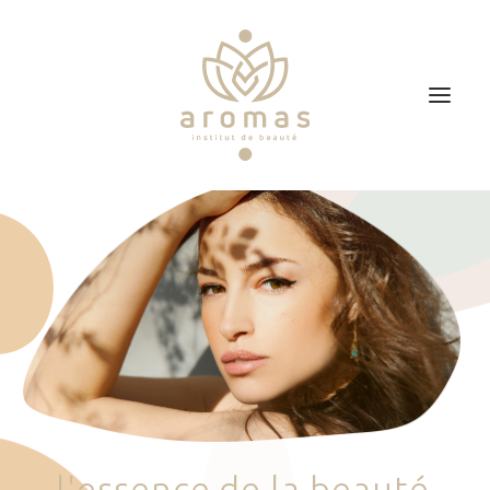
Accueil
Soins
Je veux faire un bon cadeau
Plan d’accès
Prendre RDV
l
'
e
s
s
e
n
c
e
d
e
l
a
b
e
a
u
t
é