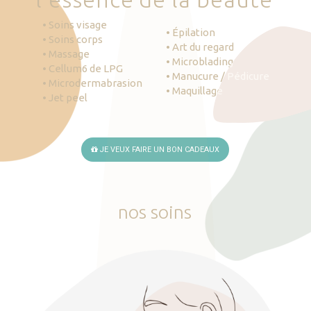
• Soins visage
• Épilation
• Soins corps
• Art du regard
• Massage
• Microblading
• Cellum6 de LPG
• Manucure / Pédicure
• Microdermabrasion
• Maquillage
• Jet peel
JE VEUX FAIRE UN BON CADEAUX
nos
soins