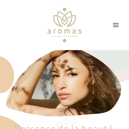
Accueil
Soins
Je veux faire un bon cadeau
Plan d’accès
Prendre RDV
l
'
e
s
s
e
n
c
e
d
e
l
a
b
e
a
u
t
é