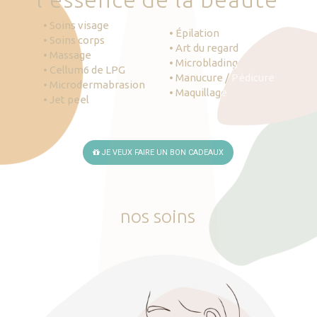
• Soins visage
• Épilation
• Soins corps
• Art du regard
• Massage
• Microblading
• Cellum6 de LPG
• Manucure / Pédicure
• Microdermabrasion
• Maquillage
• Jet peel
JE VEUX FAIRE UN BON CADEAUX
nos
soins