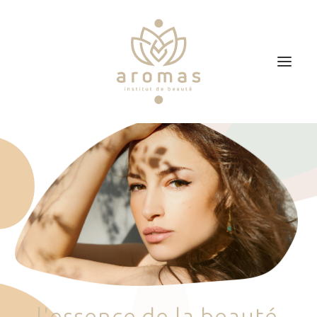
Accueil
Soins
Je veux faire un bon cadeau
Plan d’accès
Prendre RDV
l
'
e
s
s
e
n
c
e
d
e
l
a
b
e
a
u
t
é