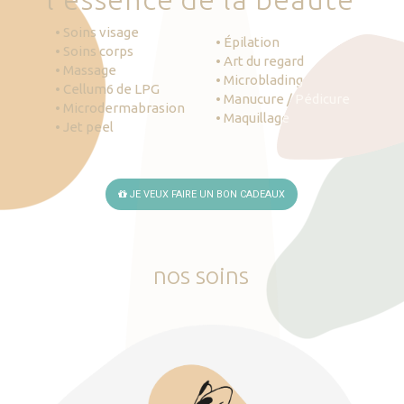
• Soins visage
• Épilation
• Soins corps
• Art du regard
• Massage
• Microblading
• Cellum6 de LPG
• Manucure / Pédicure
• Microdermabrasion
• Maquillage
• Jet peel
JE VEUX FAIRE UN BON CADEAUX
nos
soins