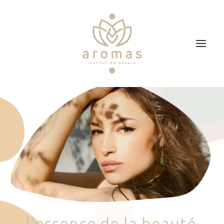
Accueil
Soins
Je veux faire un bon cadeau
Plan d’accès
Prendre RDV
l
'
e
s
s
e
n
c
e
d
e
l
a
b
e
a
u
t
é