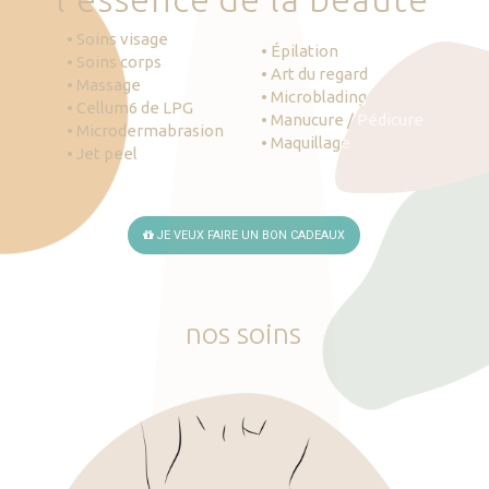
• Soins visage
• Épilation
• Soins corps
• Art du regard
• Massage
• Microblading
• Cellum6 de LPG
• Manucure / Pédicure
• Microdermabrasion
• Maquillage
• Jet peel
JE VEUX FAIRE UN BON CADEAUX
nos
soins