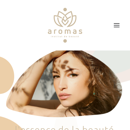
Accueil
Soins
Je veux faire un bon cadeau
Plan d’accès
Prendre RDV
l
'
e
s
s
e
n
c
e
d
e
l
a
b
e
a
u
t
é