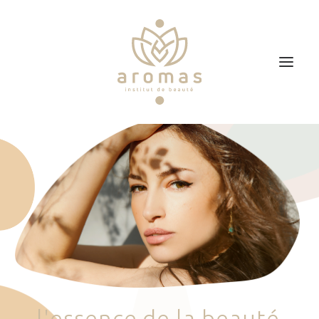
Accueil
Soins
Je veux faire un bon cadeau
Plan d’accès
Prendre RDV
l
'
e
s
s
e
n
c
e
d
e
l
a
b
e
a
u
t
é