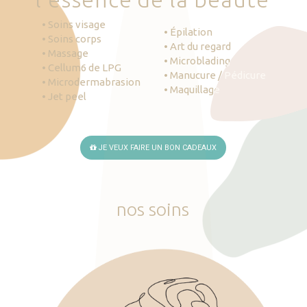
• Soins visage
• Épilation
• Soins corps
• Art du regard
• Massage
• Microblading
• Cellum6 de LPG
• Manucure / Pédicure
• Microdermabrasion
• Maquillage
• Jet peel
JE VEUX FAIRE UN BON CADEAUX
nos
soins