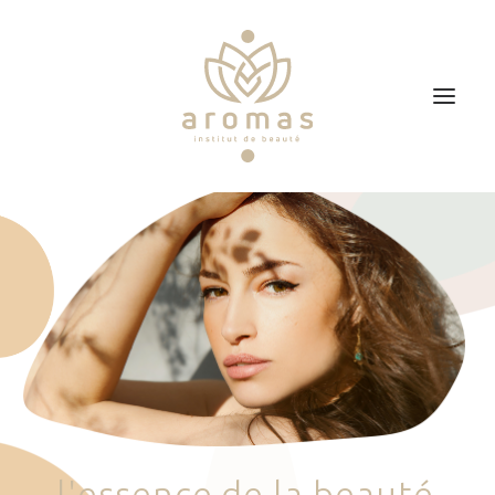
Accueil
Soins
Je veux faire un bon cadeau
Plan d’accès
Prendre RDV
l
'
e
s
s
e
n
c
e
d
e
l
a
b
e
a
u
t
é