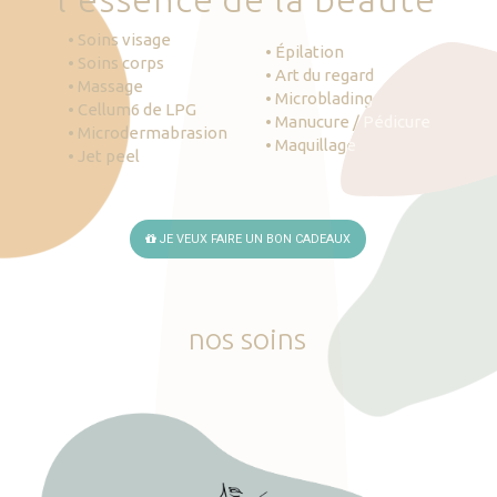
• Soins visage
• Épilation
• Soins corps
• Art du regard
• Massage
• Microblading
• Cellum6 de LPG
• Manucure / Pédicure
• Microdermabrasion
• Maquillage
• Jet peel
JE VEUX FAIRE UN BON CADEAUX
nos
soins