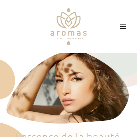
Accueil
Soins
Je veux faire un bon cadeau
Plan d’accès
Prendre RDV
l
'
e
s
s
e
n
c
e
d
e
l
a
b
e
a
u
t
é