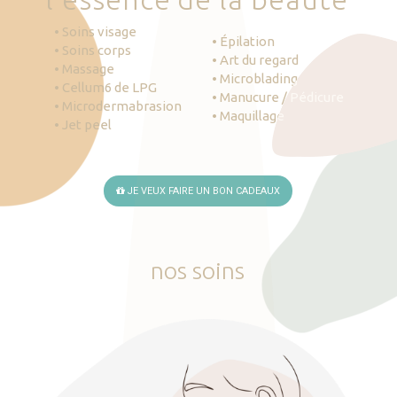
• Soins visage
• Épilation
• Soins corps
• Art du regard
• Massage
• Microblading
• Cellum6 de LPG
• Manucure / Pédicure
• Microdermabrasion
• Maquillage
• Jet peel
JE VEUX FAIRE UN BON CADEAUX
nos
soins