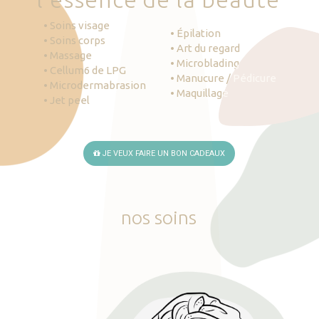
• Soins visage
• Épilation
• Soins corps
• Art du regard
• Massage
• Microblading
• Cellum6 de LPG
• Manucure / Pédicure
• Microdermabrasion
• Maquillage
• Jet peel
JE VEUX FAIRE UN BON CADEAUX
nos
soins