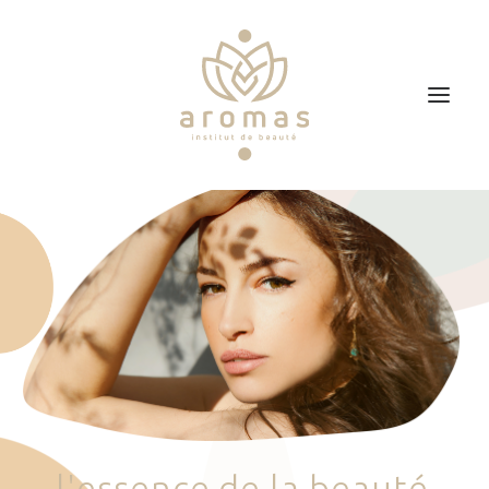
Accueil
Soins
Je veux faire un bon cadeau
Plan d’accès
Prendre RDV
l
'
e
s
s
e
n
c
e
d
e
l
a
b
e
a
u
t
é