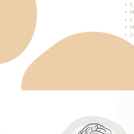
• 
• 
• 
• 
• 