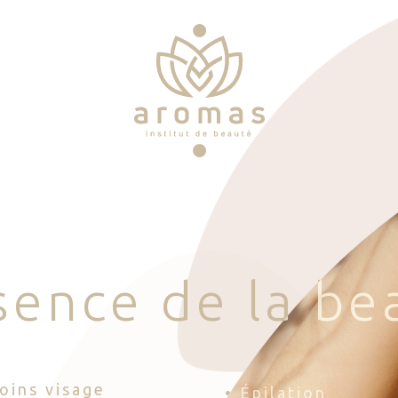
s
e
n
c
e
d
e
l
a
b
e
Soins visage
• Épilation