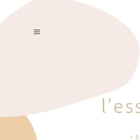
l
'
e
s
• 