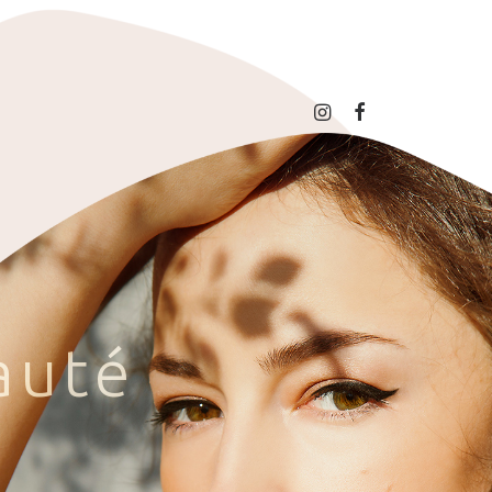
a
u
t
é