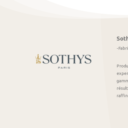
Sot
-Fabr
Produ
exper
gamme
résult
raffi