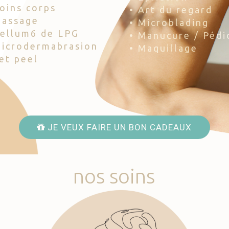
Soins corps
• Art du regard
Massage
• Microblading
Cellum6 de LPG
• Manucure / Pédi
Microdermabrasion
• Maquillage
Jet peel
JE VEUX FAIRE UN BON CADEAUX
nos
soins