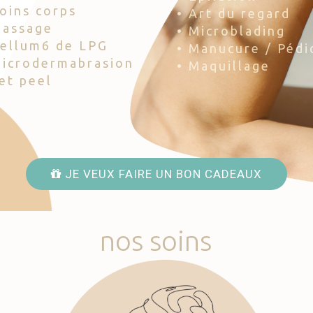
Soins corps
• Art du regard
Massage
• Microblading
Cellum6 de LPG
• Manucure / Pédi
Microdermabrasion
• Maquillage
Jet peel
JE VEUX FAIRE UN BON CADEAUX
nos
soins