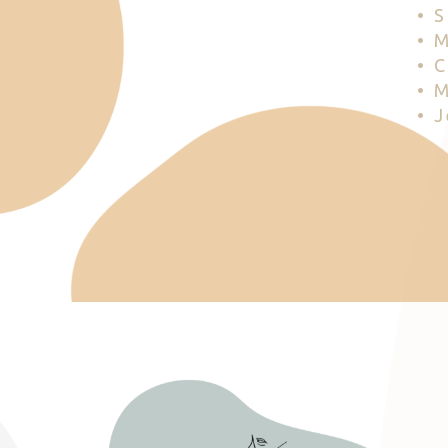
• 
• 
• 
• 
• 