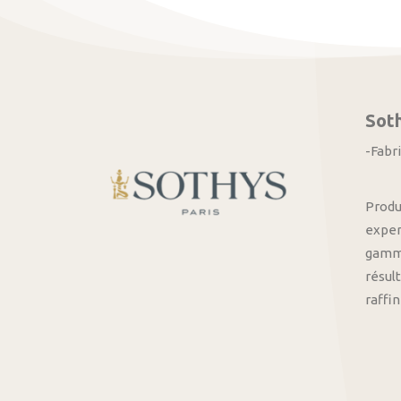
Sot
-Fabr
Produ
exper
gamme
résult
raffi