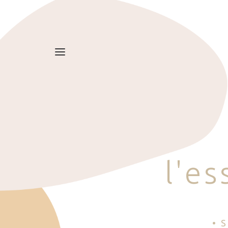
l
'
e
s
• 