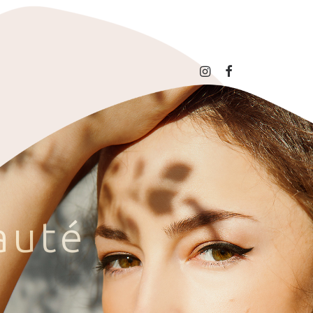
a
u
t
é