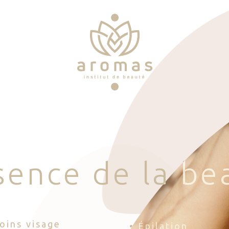
s
e
n
c
e
d
e
l
a
b
e
Soins visage
• Épilation