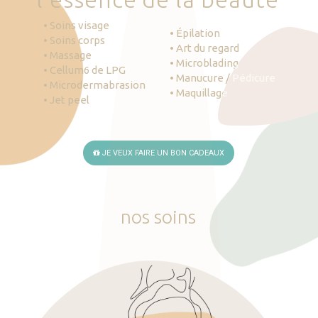
• Soins visage
• Épilation
• Soins corps
• Art du regard
• Massage
• Microblading
• Cellum6 de LPG
• Manucure / Pédicure
• Microdermabrasion
• Maquillage
• Jet peel
JE VEUX FAIRE UN BON CADEAUX
nos
soins