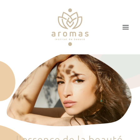
Accueil
Soins
Je veux faire un bon cadeau
Plan d’accès
Prendre RDV
l
'
e
s
s
e
n
c
e
d
e
l
a
b
e
a
u
t
é