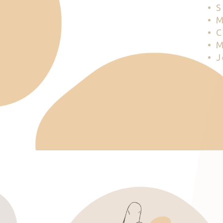
• 
• 
• 
• 
• 