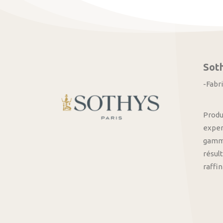
Sot
-Fabr
Produ
exper
gamme
résult
raffi