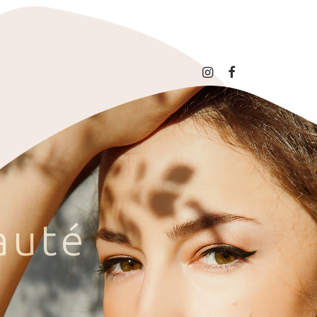
a
u
t
é