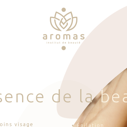
s
e
n
c
e
d
e
l
a
b
e
Soins visage
• Épilation