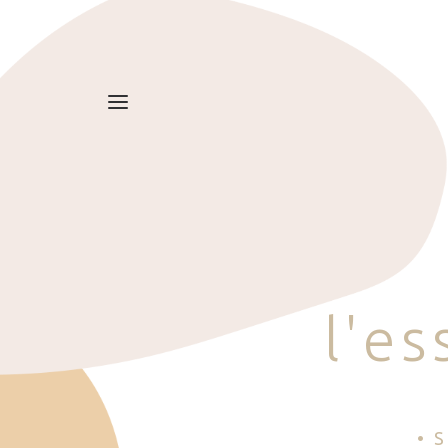
l
'
e
s
• 