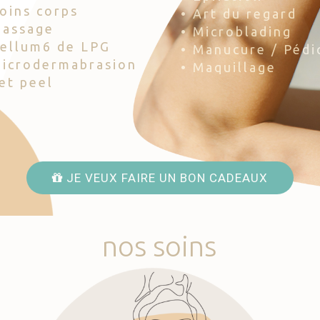
Soins corps
• Art du regard
Massage
• Microblading
Cellum6 de LPG
• Manucure / Pédi
Microdermabrasion
• Maquillage
Jet peel
JE VEUX FAIRE UN BON CADEAUX
nos
soins