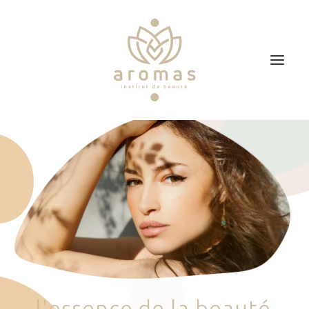
Accueil
Soins
Je veux faire un bon cadeau
Plan d’accès
Prendre RDV
l
'
e
s
s
e
n
c
e
d
e
l
a
b
e
a
u
t
é