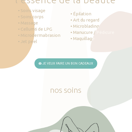
• Soins visage
• Épilation
• Soins corps
• Art du regard
• Massage
• Microblading
• Cellum6 de LPG
• Manucure / Pédicure
• Microdermabrasion
• Maquillage
• Jet peel
JE VEUX FAIRE UN BON CADEAUX
nos
soins