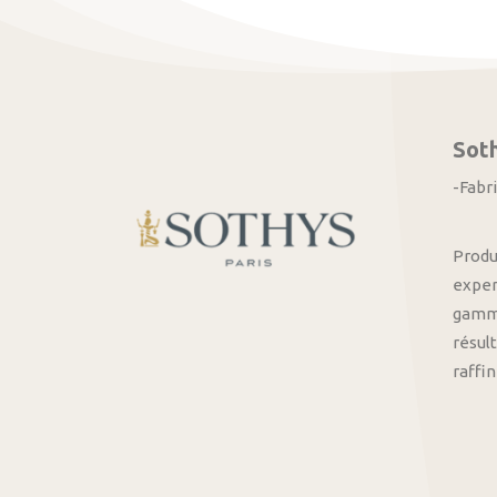
Sot
-Fabr
Produ
exper
gamme
résult
raffi