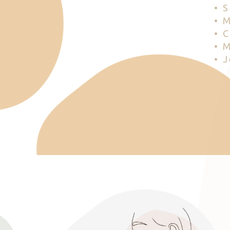
• 
• 
• 
• 
• 