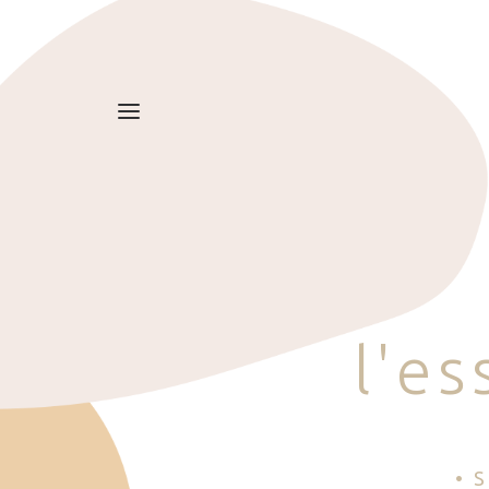
l
'
e
s
• 