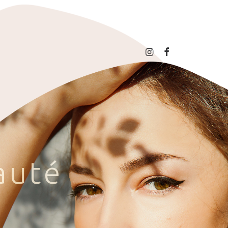
a
u
t
é