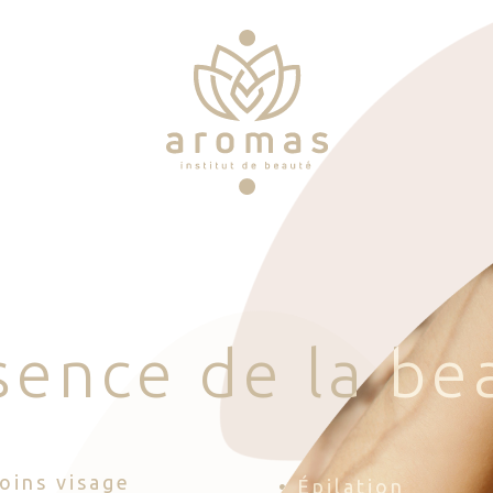
s
e
n
c
e
d
e
l
a
b
e
Soins visage
• Épilation