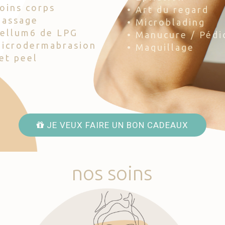
Soins corps
• Art du regard
Massage
• Microblading
Cellum6 de LPG
• Manucure / Pédi
Microdermabrasion
• Maquillage
Jet peel
JE VEUX FAIRE UN BON CADEAUX
nos
soins