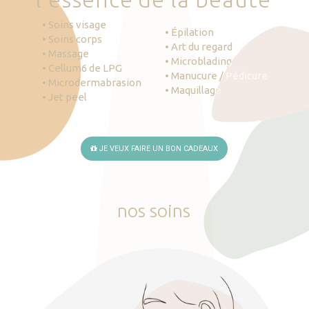
• Soins visage
• Épilation
• Soins corps
• Art du regard
• Massage
• Microblading
• Cellum6 de LPG
• Manucure / Pédicure
• Microdermabrasion
• Maquillage
• Jet peel
JE VEUX FAIRE UN BON CADEAUX
nos
soins