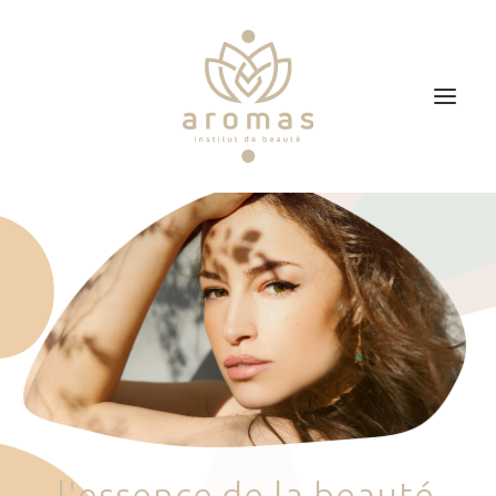
Accueil
Soins
Je veux faire un bon cadeau
Plan d’accès
Prendre RDV
l
'
e
s
s
e
n
c
e
d
e
l
a
b
e
a
u
t
é