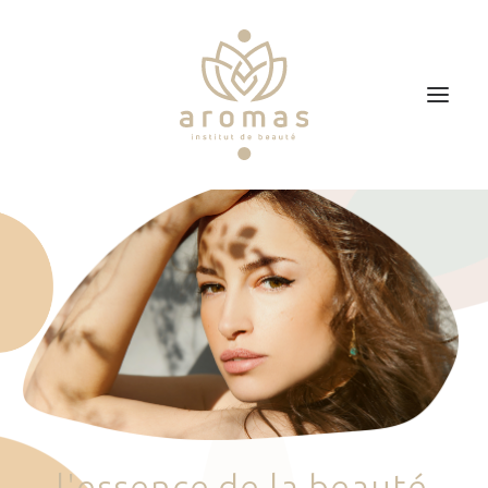
Accueil
Soins
Je veux faire un bon cadeau
Plan d’accès
Prendre RDV
l
'
e
s
s
e
n
c
e
d
e
l
a
b
e
a
u
t
é