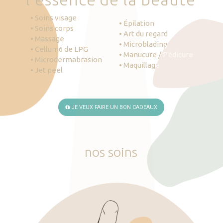
• Soins visage
• Épilation
• Soins corps
• Art du regard
• Massage
• Microblading
• Cellum6 de LPG
• Manucure / Pédicure
• Microdermabrasion
• Maquillage
• Jet peel
JE VEUX FAIRE UN BON CADEAUX
nos
soins