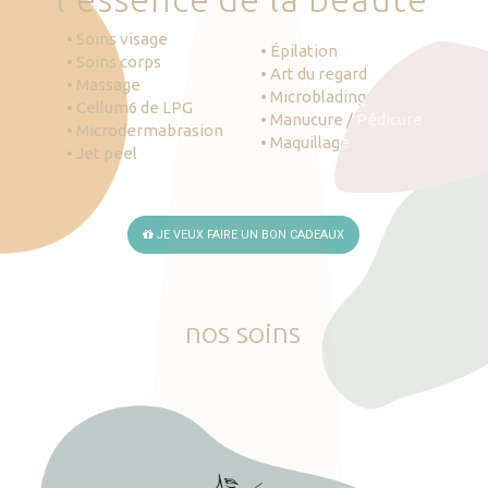
• Soins visage
• Épilation
• Soins corps
• Art du regard
• Massage
• Microblading
• Cellum6 de LPG
• Manucure / Pédicure
• Microdermabrasion
• Maquillage
• Jet peel
JE VEUX FAIRE UN BON CADEAUX
nos
soins