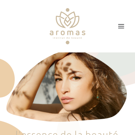
Accueil
Soins
Je veux faire un bon cadeau
Plan d’accès
Prendre RDV
l
'
e
s
s
e
n
c
e
d
e
l
a
b
e
a
u
t
é