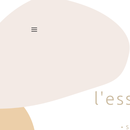
l
'
e
s
• 