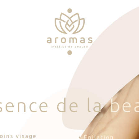
s
e
n
c
e
d
e
l
a
b
e
Soins visage
• Épilation