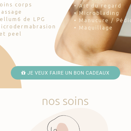
Soins corps
• Art du regard
Massage
• Microblading
Cellum6 de LPG
• Manucure / Pédi
Microdermabrasion
• Maquillage
Jet peel
JE VEUX FAIRE UN BON CADEAUX
nos
soins