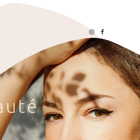
a
u
t
é