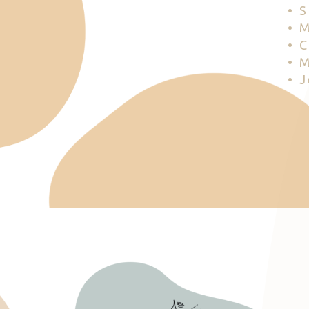
• 
• 
• 
• 
• 