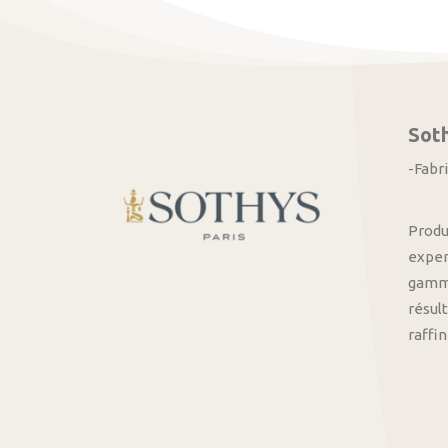
Sot
-Fabr
Produ
exper
gamme
résult
raffi