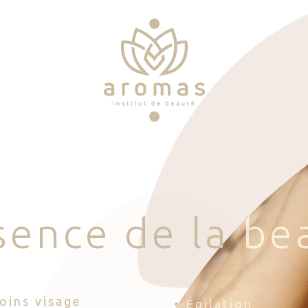
s
e
n
c
e
d
e
l
a
b
e
Soins visage
• Épilation