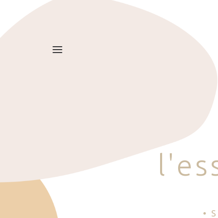
l
'
e
s
• 