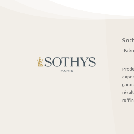
Sot
-Fabr
Produ
exper
gamme
résult
raffi