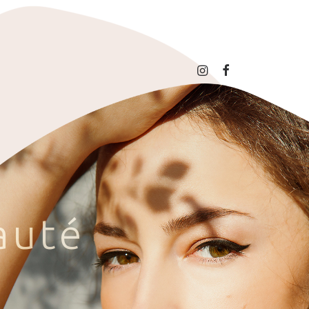
a
u
t
é