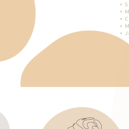
• 
• 
• 
• 
• 