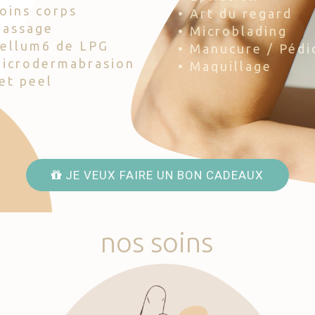
Soins corps
• Art du regard
Massage
• Microblading
Cellum6 de LPG
• Manucure / Pédi
Microdermabrasion
• Maquillage
Jet peel
JE VEUX FAIRE UN BON CADEAUX
nos
soins