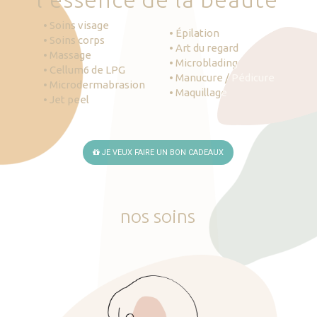
• Soins visage
• Épilation
• Soins corps
• Art du regard
• Massage
• Microblading
• Cellum6 de LPG
• Manucure / Pédicure
• Microdermabrasion
• Maquillage
• Jet peel
JE VEUX FAIRE UN BON CADEAUX
nos
soins