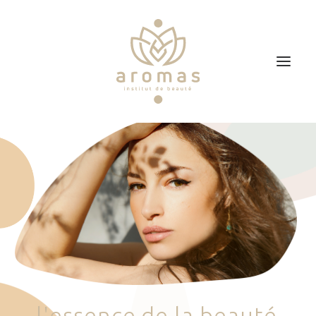
Accueil
Soins
Je veux faire un bon cadeau
Plan d’accès
Prendre RDV
l
'
e
s
s
e
n
c
e
d
e
l
a
b
e
a
u
t
é