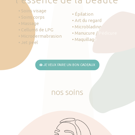
• Soins visage
• Épilation
• Soins corps
• Art du regard
• Massage
• Microblading
• Cellum6 de LPG
• Manucure / Pédicure
• Microdermabrasion
• Maquillage
• Jet peel
JE VEUX FAIRE UN BON CADEAUX
nos
soins