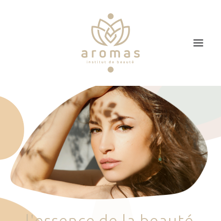
Accueil
Soins
Je veux faire un bon cadeau
Plan d’accès
Prendre RDV
l
'
e
s
s
e
n
c
e
d
e
l
a
b
e
a
u
t
é