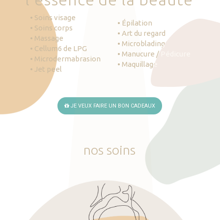
• Soins visage
• Épilation
• Soins corps
• Art du regard
• Massage
• Microblading
• Cellum6 de LPG
• Manucure / Pédicure
• Microdermabrasion
• Maquillage
• Jet peel
JE VEUX FAIRE UN BON CADEAUX
nos
soins