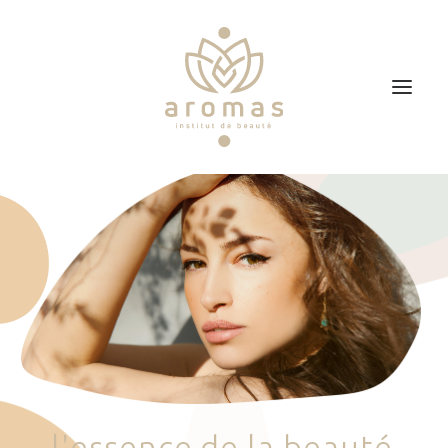
Accueil
Soins
Je veux faire un bon cadeau
Plan d’accès
Prendre RDV
l
'
e
s
s
e
n
c
e
d
e
l
a
b
e
a
u
t
é