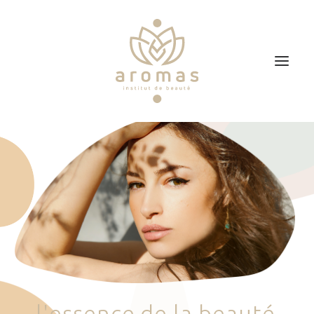
Accueil
Soins
Je veux faire un bon cadeau
Plan d’accès
Prendre RDV
l
'
e
s
s
e
n
c
e
d
e
l
a
b
e
a
u
t
é