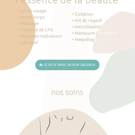
• Soins visage
• Épilation
• Soins corps
• Art du regard
• Massage
• Microblading
• Cellum6 de LPG
• Manucure / Pédicure
• Microdermabrasion
• Maquillage
• Jet peel
JE VEUX FAIRE UN BON CADEAUX
nos
soins