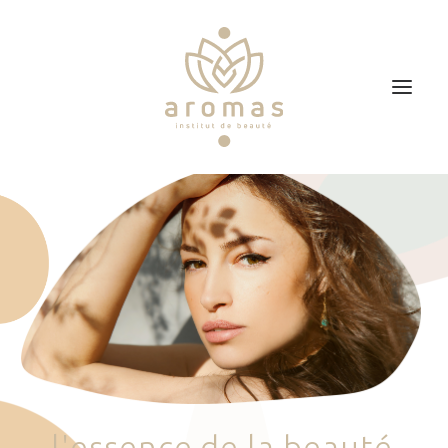
Accueil
Soins
Je veux faire un bon cadeau
Plan d’accès
Prendre RDV
l
'
e
s
s
e
n
c
e
d
e
l
a
b
e
a
u
t
é