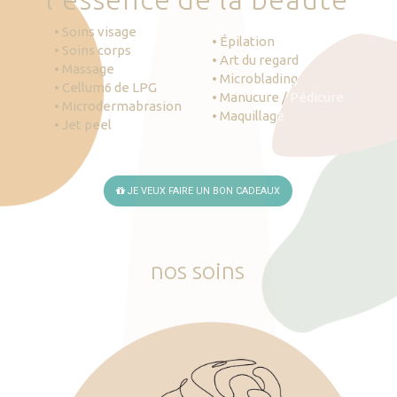
• Soins visage
• Épilation
• Soins corps
• Art du regard
• Massage
• Microblading
• Cellum6 de LPG
• Manucure / Pédicure
• Microdermabrasion
• Maquillage
• Jet peel
JE VEUX FAIRE UN BON CADEAUX
nos
soins