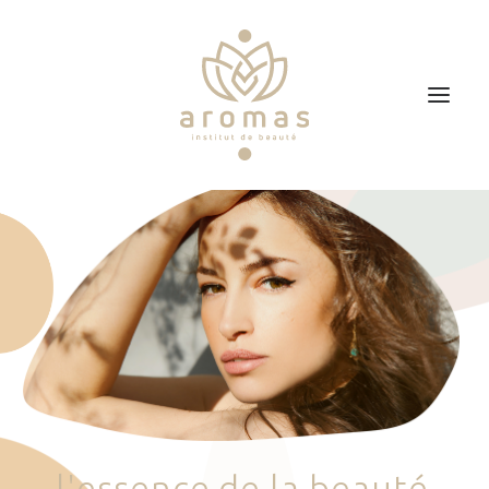
Accueil
Soins
Je veux faire un bon cadeau
Plan d’accès
Prendre RDV
l
'
e
s
s
e
n
c
e
d
e
l
a
b
e
a
u
t
é