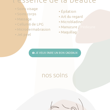
• Soins visage
• Épilation
• Soins corps
• Art du regard
• Massage
• Microblading
• Cellum6 de LPG
• Manucure / Pédicure
• Microdermabrasion
• Maquillage
• Jet peel
JE VEUX FAIRE UN BON CADEAUX
nos
soins