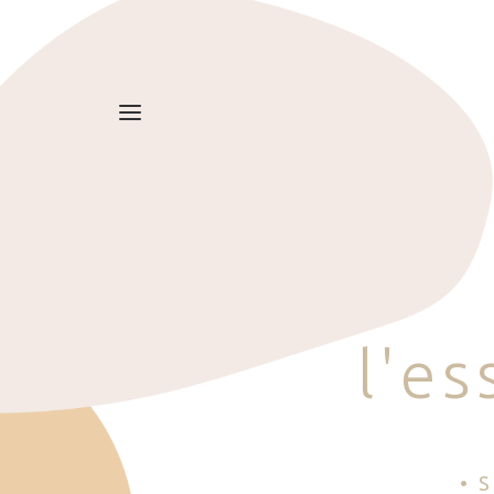
l
'
e
s
• 