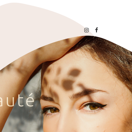
a
u
t
é