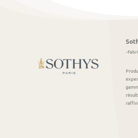
Sot
-Fabr
Produ
exper
gamme
résult
raffi