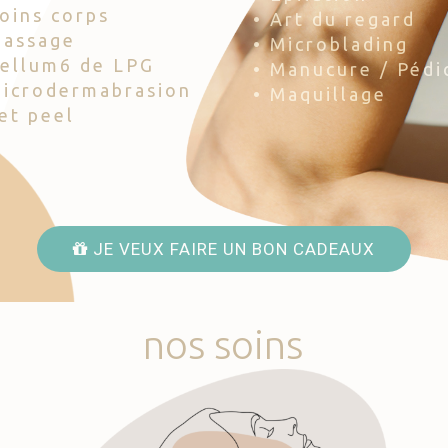
Soins corps
• Art du regard
Massage
• Microblading
Cellum6 de LPG
• Manucure / Pédi
Microdermabrasion
• Maquillage
Jet peel
JE VEUX FAIRE UN BON CADEAUX
nos
soins