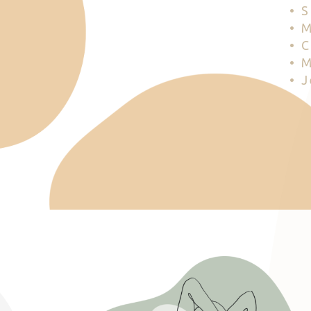
• 
• 
• 
• 
• 