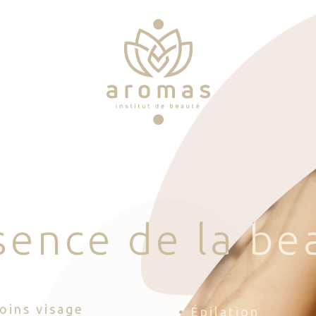
s
e
n
c
e
d
e
l
a
b
e
Soins visage
• Épilation