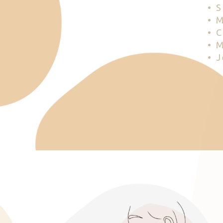
• 
• 
• 
• 
• 