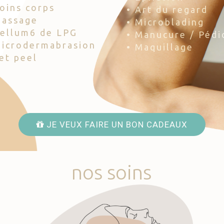
Soins corps
• Art du regard
Massage
• Microblading
Cellum6 de LPG
• Manucure / Pédi
Microdermabrasion
• Maquillage
Jet peel
JE VEUX FAIRE UN BON CADEAUX
nos
soins