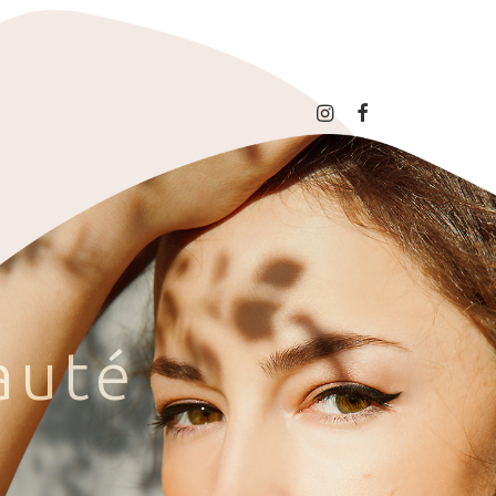
a
u
t
é