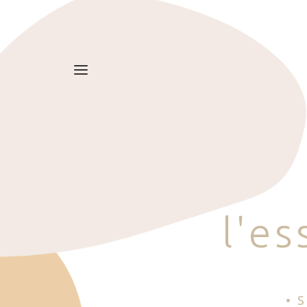
l
'
e
s
• 