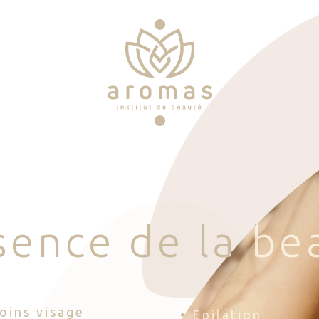
s
e
n
c
e
d
e
l
a
b
e
Soins visage
• Épilation