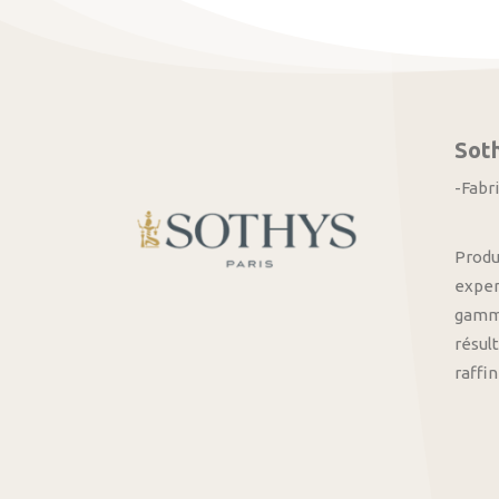
Sot
-Fabr
Produ
exper
gamme
résult
raffi