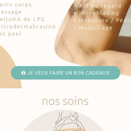
Soins corps
• Art du regard
Massage
• Microblading
Cellum6 de LPG
• Manucure / Pédi
Microdermabrasion
• Maquillage
Jet peel
JE VEUX FAIRE UN BON CADEAUX
nos
soins