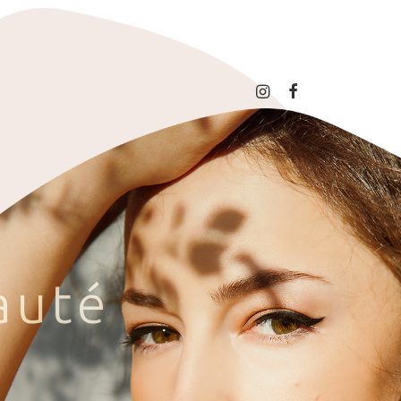
a
u
t
é