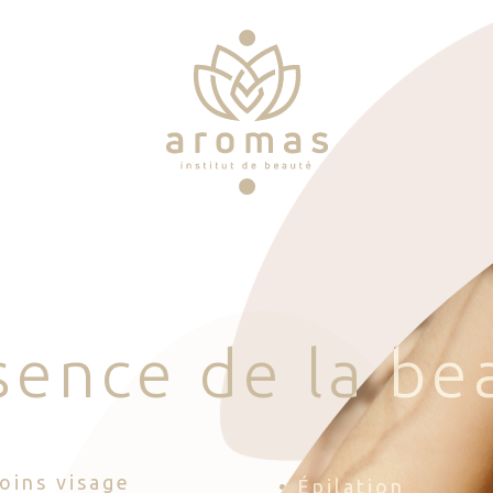
s
e
n
c
e
d
e
l
a
b
e
Soins visage
• Épilation