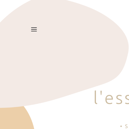
l
'
e
s
• 