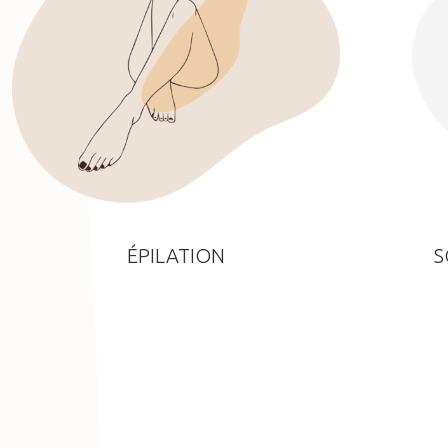
ÉPILATION
S