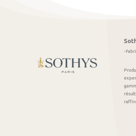
Sot
-Fabr
Produ
exper
gamme
résult
raffi