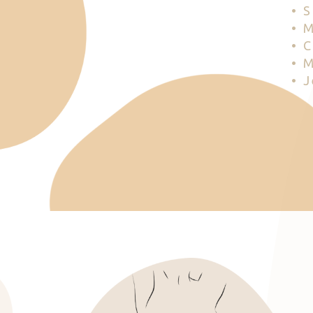
• 
• 
• 
• 
• 