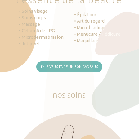
• Soins visage
• Épilation
• Soins corps
• Art du regard
• Massage
• Microblading
• Cellum6 de LPG
• Manucure / Pédicure
• Microdermabrasion
• Maquillage
• Jet peel
JE VEUX FAIRE UN BON CADEAUX
nos
soins