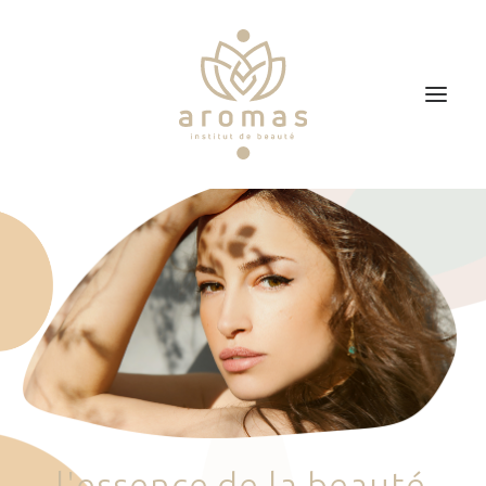
Accueil
Soins
Je veux faire un bon cadeau
Plan d’accès
Prendre RDV
l
'
e
s
s
e
n
c
e
d
e
l
a
b
e
a
u
t
é