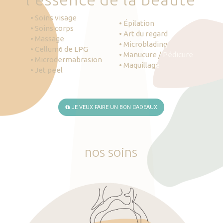
• Soins visage
• Épilation
• Soins corps
• Art du regard
• Massage
• Microblading
• Cellum6 de LPG
• Manucure / Pédicure
• Microdermabrasion
• Maquillage
• Jet peel
JE VEUX FAIRE UN BON CADEAUX
nos
soins