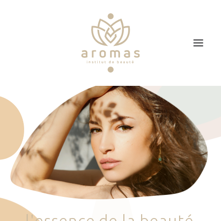
Accueil
Soins
Je veux faire un bon cadeau
Plan d’accès
Prendre RDV
l
'
e
s
s
e
n
c
e
d
e
l
a
b
e
a
u
t
é