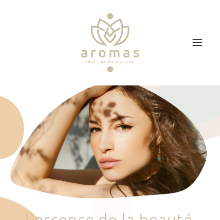
Accueil
Soins
Je veux faire un bon cadeau
Plan d’accès
Prendre RDV
l
'
e
s
s
e
n
c
e
d
e
l
a
b
e
a
u
t
é