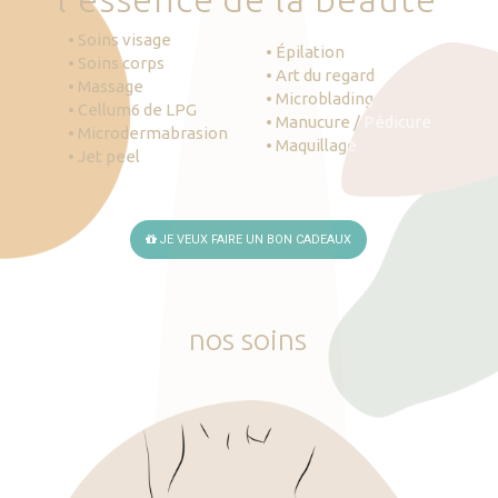
• Soins visage
• Épilation
• Soins corps
• Art du regard
• Massage
• Microblading
• Cellum6 de LPG
• Manucure / Pédicure
• Microdermabrasion
• Maquillage
• Jet peel
JE VEUX FAIRE UN BON CADEAUX
nos
soins