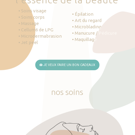
• Soins visage
• Épilation
• Soins corps
• Art du regard
• Massage
• Microblading
• Cellum6 de LPG
• Manucure / Pédicure
• Microdermabrasion
• Maquillage
• Jet peel
JE VEUX FAIRE UN BON CADEAUX
nos
soins