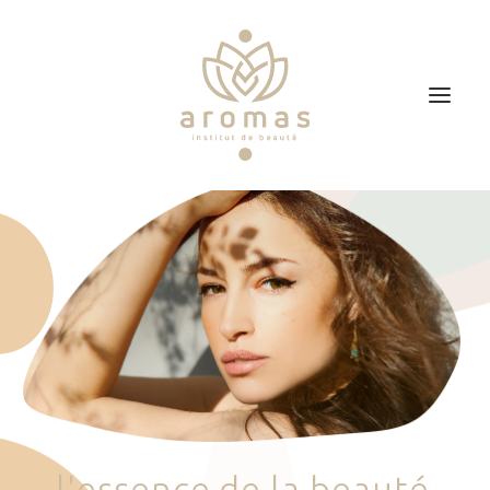
Accueil
Soins
Je veux faire un bon cadeau
Plan d’accès
Prendre RDV
l
'
e
s
s
e
n
c
e
d
e
l
a
b
e
a
u
t
é