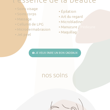
• Soins visage
• Épilation
• Soins corps
• Art du regard
• Massage
• Microblading
• Cellum6 de LPG
• Manucure / Pédicure
• Microdermabrasion
• Maquillage
• Jet peel
JE VEUX FAIRE UN BON CADEAUX
nos
soins