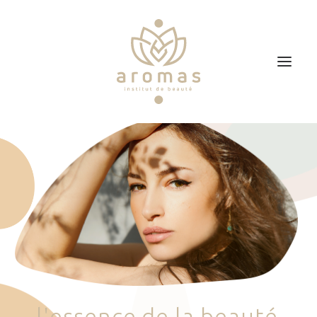
Accueil
Soins
Je veux faire un bon cadeau
Plan d’accès
Prendre RDV
l
'
e
s
s
e
n
c
e
d
e
l
a
b
e
a
u
t
é