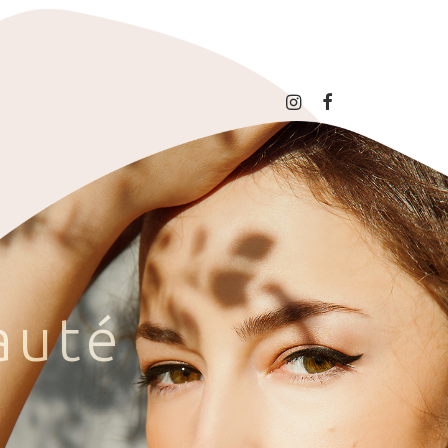
a
u
t
é