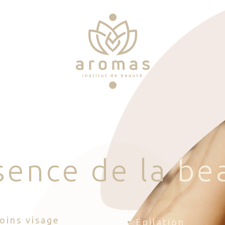
s
e
n
c
e
d
e
l
a
b
e
Soins visage
• Épilation