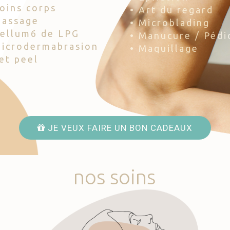
Soins corps
• Art du regard
Massage
• Microblading
Cellum6 de LPG
• Manucure / Pédi
Microdermabrasion
• Maquillage
Jet peel
JE VEUX FAIRE UN BON CADEAUX
nos
soins