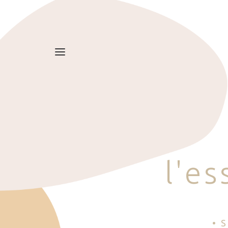
l
'
e
s
• 