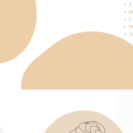
• 
• 
• 
• 
• 