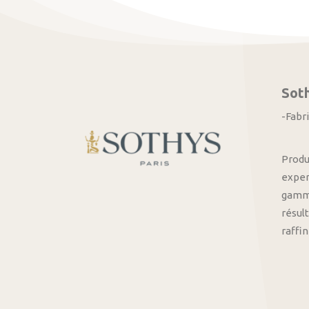
Sot
-Fabr
Produ
exper
gamme
résult
raffi