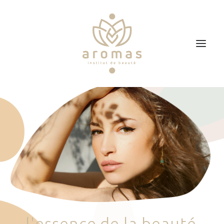
Accueil
Soins
Je veux faire un bon cadeau
Plan d’accès
Prendre RDV
l
'
e
s
s
e
n
c
e
d
e
l
a
b
e
a
u
t
é