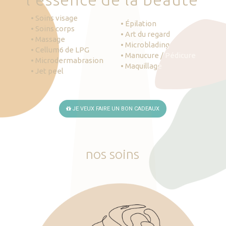
• Soins visage
• Épilation
• Soins corps
• Art du regard
• Massage
• Microblading
• Cellum6 de LPG
• Manucure / Pédicure
• Microdermabrasion
• Maquillage
• Jet peel
JE VEUX FAIRE UN BON CADEAUX
nos
soins