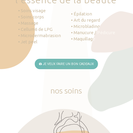
• Soins visage
• Épilation
• Soins corps
• Art du regard
• Massage
• Microblading
• Cellum6 de LPG
• Manucure / Pédicure
• Microdermabrasion
• Maquillage
• Jet peel
JE VEUX FAIRE UN BON CADEAUX
nos
soins