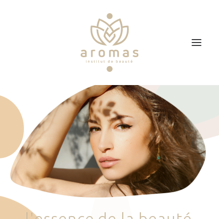
Accueil
Soins
Je veux faire un bon cadeau
Plan d’accès
Prendre RDV
l
'
e
s
s
e
n
c
e
d
e
l
a
b
e
a
u
t
é