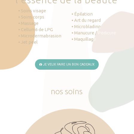
• Soins visage
• Épilation
• Soins corps
• Art du regard
• Massage
• Microblading
• Cellum6 de LPG
• Manucure / Pédicure
• Microdermabrasion
• Maquillage
• Jet peel
JE VEUX FAIRE UN BON CADEAUX
nos
soins