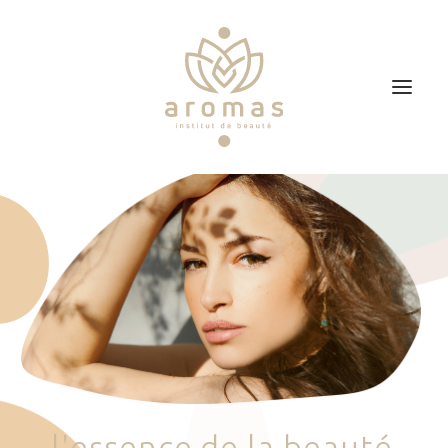
Accueil
Soins
Je veux faire un bon cadeau
Plan d’accès
Prendre RDV
l
'
e
s
s
e
n
c
e
d
e
l
a
b
e
a
u
t
é